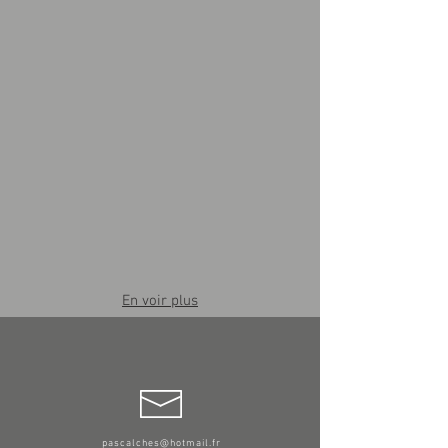
En voir plus
pascalches@hotmail.fr